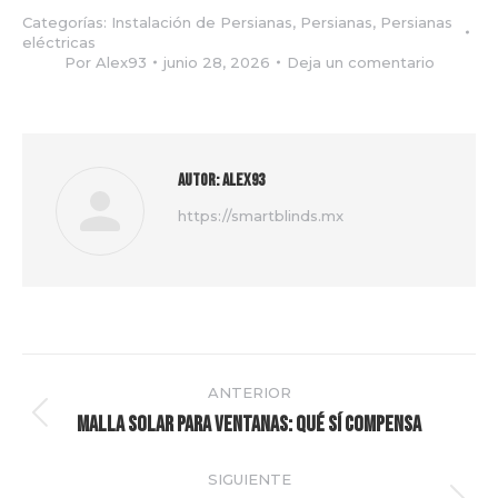
Categorías:
Instalación de Persianas
,
Persianas
,
Persianas
eléctricas
Por
Alex93
junio 28, 2026
Deja un comentario
Autor:
Alex93
https://smartblinds.mx
Navegación
ANTERIOR
entre
Malla solar para ventanas: qué sí compensa
Publicación
anterior:
publicaciones
SIGUIENTE