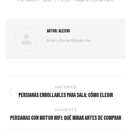
Por
Alex93
junio 27, 2026
Deja un comentario
Autor:
Alex93
https://smartblinds.mx
Navegación
ANTERIOR
entre
Persianas enrollables para sala: cómo elegir
Publicación
anterior:
publicaciones
SIGUIENTE
Persianas con motor WiFi: qué mirar antes de comprar
Publicación
siguiente: