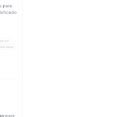
s para
fisticado
ack out
home depot
as
para