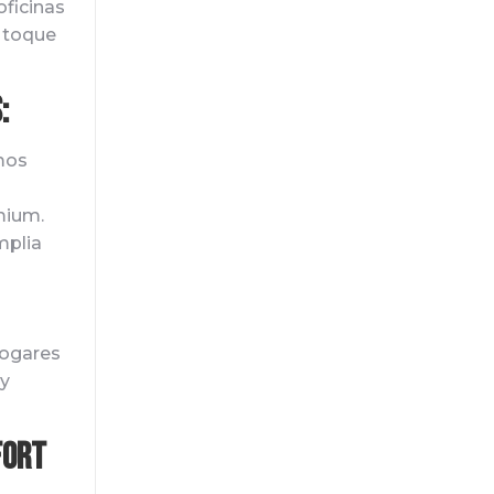
oficinas
 toque
:
mos
mium.
plia
hogares
 y
fort