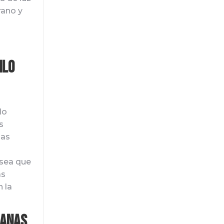
rano y
ilo
lo
s
das
 sea que
ás
 la
ianas