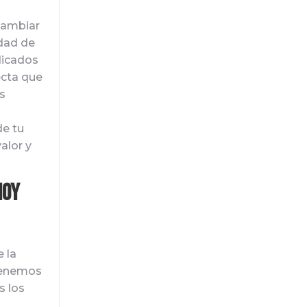
cambiar
idad de
dicados
ecta que
s
de tu
alor y
Hoy
e la
tenemos
s los