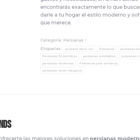
encontrarás exactamente lo que busca
darle a tu hogar el estilo moderno y so
que merece.
Categoría:
Persianas
Etiquetas:
persiana black out
Persianas
persianas bl
Persianas Economicas
persianas enrollables
persianas 
persianas modernas
Persianas para ventanas
persianas sheer elegance
nds
frecerte las mejores soluciones en
persianas modern