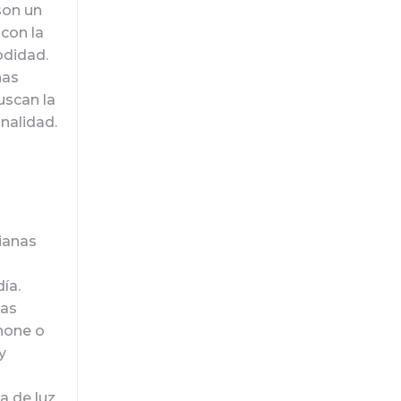
son un
con la
odidad.
nas
uscan la
nalidad.
ianas
ía.
nas
hone o
y
a de luz