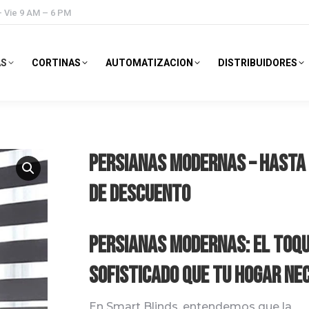
– Vie 9 AM – 6 PM
AS
CORTINAS
AUTOMATIZACION
DISTRIBUIDORES
Persianas Modernas – Hasta
de descuento
Persianas Modernas: El Toq
Sofisticado que Tu Hogar Ne
En Smart Blinds, entendemos que la