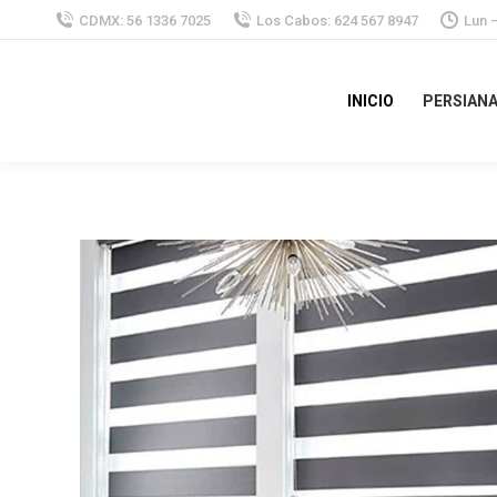
CDMX: 56 1336 7025
Los Cabos: 624 567 8947
Lun 
INICIO
PERSIAN