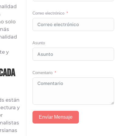
nalidad
Correo electrónico
a
no solo
 más
nalidad
Asunto
te y
 Cada
Comentario
ds están
ectura y
er
Envíar Mensaje
malistas
rsianas