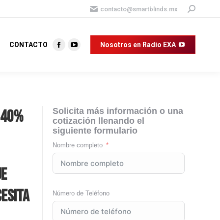
Buscar:
contacto@smartblinds.mx
CONTACTO
Nosotros en Radio EXA
Facebook
YouTube
page
page
opens
opens
in
in
new
new
Solicita más información o una
 40%
window
window
cotización llenando el
siguiente formulario
Nombre completo
ue
cesita
Número de Teléfono