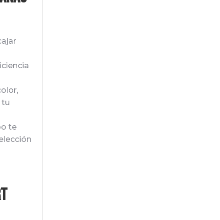
ajar
iciencia
olor,
 tu
o te
elección
rt