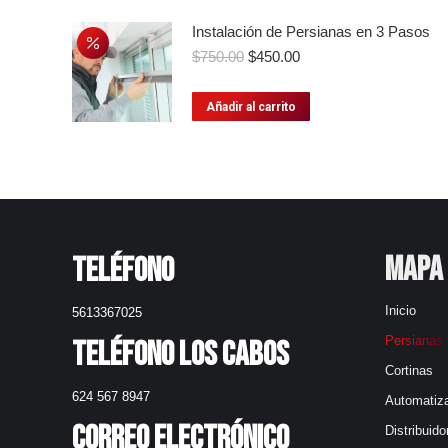
Instalación de Persianas en 3 Pasos
El
El
$
750.00
$
450.00
precio
precio
original
actual
Añadir al carrito
era:
es:
$750.00.
$450.00.
Mapa 
Teléfono
Inicio
5613367025
Persianas
Teléfono Los Cabos
Cortinas
624 567 8947
Automatiz
Correo electrónico
Distribuido