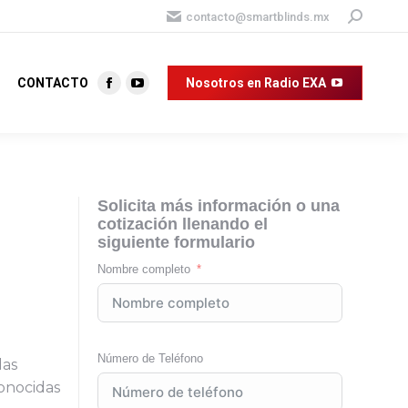
Buscar:
contacto@smartblinds.mx
CONTACTO
Nosotros en Radio EXA
Facebook
YouTube
page
page
opens
opens
in
in
new
new
Solicita más información o una
window
window
cotización llenando el
siguiente formulario
Nombre completo
Número de Teléfono
das
conocidas