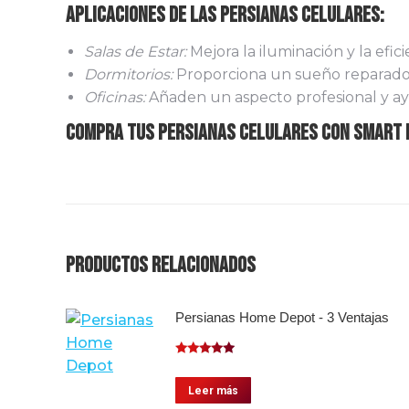
Aplicaciones de las Persianas Celulares:
Salas de Estar:
Mejora la iluminación y la efici
Dormitorios:
Proporciona un sueño reparador
Oficinas:
Añaden un aspecto profesional y ay
Compra Tus Persianas Celulares Con Smart 
Productos relacionados
Persianas Home Depot - 3 Ventajas
Valorado
con
5.00
de
Leer más
5