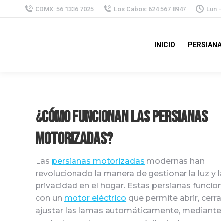
CDMX: 56 1336 7025
Los Cabos: 624 567 8947
Lun 
INICIO
PERSIAN
¿Cómo funcionan las persianas
motorizadas?
Las
persianas motorizadas
modernas han
revolucionado la manera de gestionar la luz y l
privacidad en el hogar. Estas persianas funcio
con un
motor eléctrico
que permite abrir, cerra
ajustar las lamas automáticamente, mediante