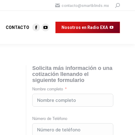
Buscar:
contacto@smartblinds.mx
CONTACTO
Nosotros en Radio EXA
Facebook
YouTube
page
page
opens
opens
in
in
new
new
Solicita más información o una
window
window
cotización llenando el
siguiente formulario
Nombre completo
Número de Teléfono