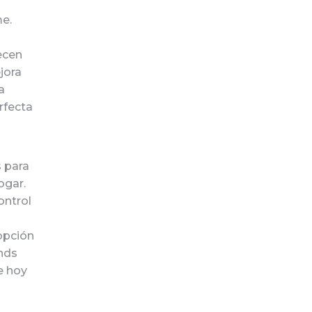
e.
ecen
jora
a
rfecta
 para
ogar.
ontrol
 opción
nds
e hoy