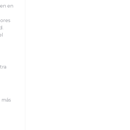
ren en
lores
d.
el
tra
r más