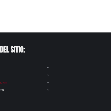
del Sitio:
acion
res