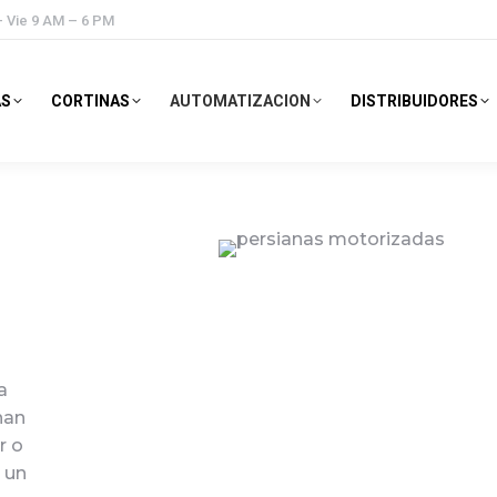
– Vie 9 AM – 6 PM
AS
CORTINAS
AUTOMATIZACION
DISTRIBUIDORES
a
nan
r o
 un