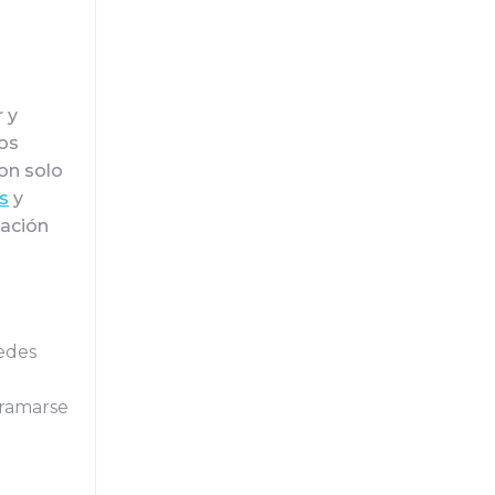
 y
os
on solo
s
y
mación
uedes
ramarse