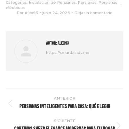
Categorías:
Instalación de Persianas
,
Persianas
,
Persianas
eléctricas
Por
Alex93
junio 24, 2026
Deja un comentario
Autor:
Alex93
https://smartblinds.mx
Navegación
ANTERIOR
entre
Persianas inteligentes para casa: qué elegir
Publicación
anterior:
publicaciones
SIGUIENTE
Publicación