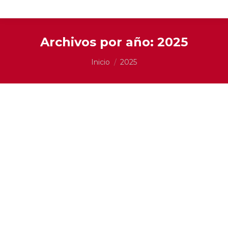
Archivos por año:
2025
Estás aquí:
Inicio
2025
Persianas Motorizadas Eléctricas en México
[2025]: Máximo Confort, Control y Modernidad con
SmartBlinds.mx
Instalación de Persianas
,
Persianas
,
Persianas
eléctricas
Por
Mauricio
julio 6, 2025
Deja un comentario
En el dinámico y tecnológicamente