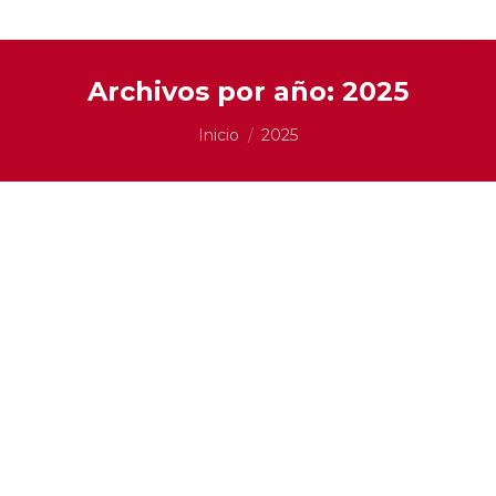
Archivos por año:
2025
Estás aquí:
Inicio
2025
Persianas Eléctricas en México [2025]: 7 Beneficios
Clave para tu Hogar Inteligente (SmartBlinds.mx)
Instalación de Persianas
,
Persianas
,
Persianas
eléctricas
Por
Mauricio
julio 6, 2025
Deja un comentario
En el México de 2025, la búsqueda de un
hogar funcional, cómodo y eficiente es una