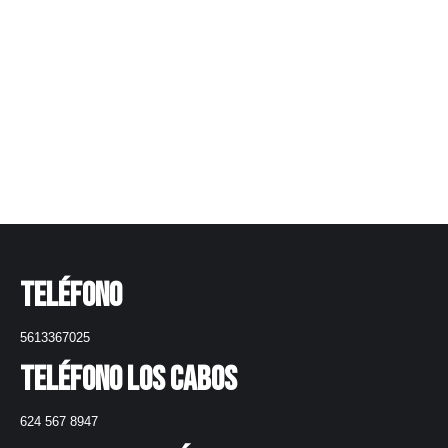
Persianas Para Ventanas -4 Estilos Clave
Leer más
Teléfono
5613367025
Teléfono Los Cabos
624 567 8947