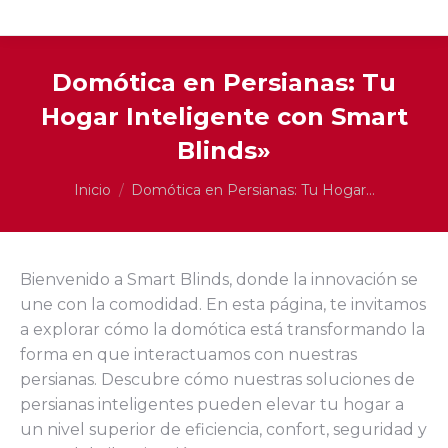
Domótica en Persianas: Tu
Hogar Inteligente con Smart
Blinds»
Estás aquí:
Inicio
Domótica en Persianas: Tu Hogar…
Bienvenido a Smart Blinds, donde la innovación se
une con la comodidad. En esta página, te invitamos
a explorar cómo la domótica está transformando la
forma en que interactuamos con nuestras
persianas. Descubre cómo nuestras soluciones de
persianas inteligentes pueden elevar tu hogar a
un nivel superior de eficiencia, confort, seguridad y