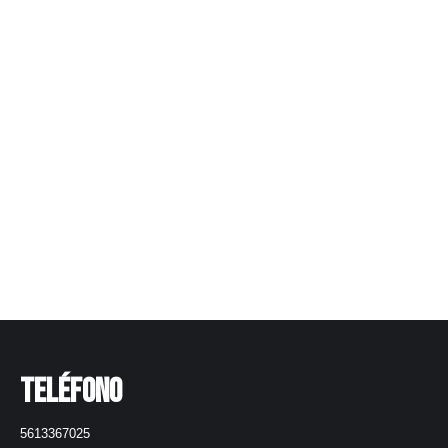
Persianas Por Mayoreo
Leer más
Teléfono
5613367025