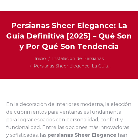
Persianas Sheer Elegance: La
Guía Definitiva [2025] – Qué Son
y Por Qué Son Tendencia
Estás aquí:
Inicio
Instalación de Persianas
Persianas Sheer Elegance: La Guía…
En la decoración de interiores moderna, la elección
de cubrimientos para ventanas es fundamental
para lograr espacios con personalidad, confort y
funcionalidad. Entre las opciones más innovadoras
y sofisticadas, las
persianas Sheer Elegance
han