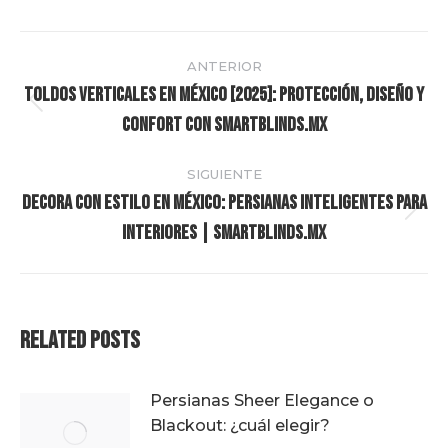
Navegación
ANTERIOR
entre
Toldos Verticales en México [2025]: Protección, Diseño y
Publicación
Confort con SmartBlinds.mx
publicaciones
anterior:
SIGUIENTE
Decora con Estilo en México: Persianas Inteligentes para
Publicación
Interiores | SmartBlinds.mx
siguiente:
Related Posts
Persianas Sheer Elegance o
Blackout: ¿cuál elegir?