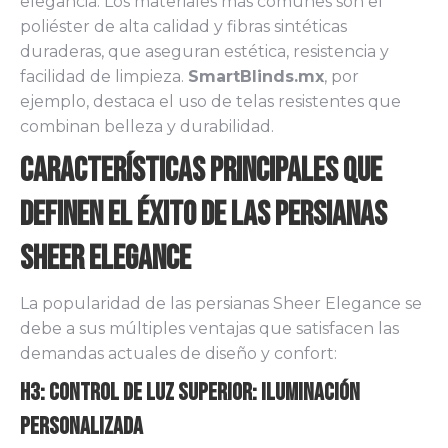
elegancia. Los materiales más comunes son el
poliéster de alta calidad y fibras sintéticas
duraderas, que aseguran estética, resistencia y
facilidad de limpieza.
SmartBlinds.mx
, por
ejemplo, destaca el uso de telas resistentes que
combinan belleza y durabilidad.
Características Principales que
Definen el Éxito de las Persianas
Sheer Elegance
La popularidad de las persianas Sheer Elegance se
debe a sus múltiples ventajas que satisfacen las
demandas actuales de diseño y confort:
H3: Control de Luz Superior: Iluminación
Personalizada