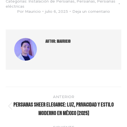
Categorías:
Instalación de Persianas
,
Persianas
,
Persianas
eléctricas
Por
Mauricio
julio 6, 2025
Deja un comentario
Autor:
Mauricio
Navegación
ANTERIOR
entre
Persianas Sheer Elegance: Luz, Privacidad y Estilo
Publicación
Moderno en México [2025]
publicaciones
anterior: