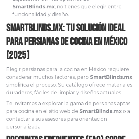
SmartBlinds.mx
, no tienes que elegir entre
funcionalidad y diseño.
SmartBlinds.mx: Tu Solución Ideal
para Persianas de Cocina en México
[2025]
Elegir persianas para la cocina en México requiere
considerar muchos factores, pero
SmartBlinds.mx
simplifica el proceso. Su catálogo ofrece materiales
duraderos, fáciles de limpiar y diseños actuales.
Te invitamos a explorar la gama de persianas aptas
para cocina en el sitio web de
SmartBlinds.mx
o a
contactar a sus asesores para orientación
personalizada.