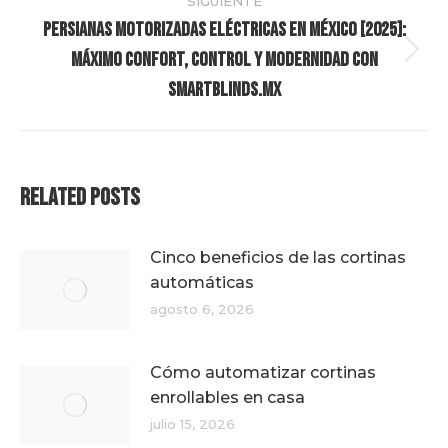
SIGUIENTE
Persianas Motorizadas Eléctricas en México [2025]:
Máximo Confort, Control y Modernidad con
Publicación
siguiente:
SmartBlinds.mx
Related Posts
Cinco beneficios de las cortinas
automáticas
agosto 6, 2026
Cómo automatizar cortinas
enrollables en casa
julio 15, 2026