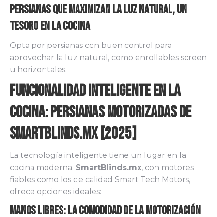
Persianas que Maximizan la Luz Natural, un
Tesoro en la Cocina
Opta por persianas con buen control para
aprovechar la luz natural, como enrollables screen
u horizontales.
Funcionalidad Inteligente en la
Cocina: Persianas Motorizadas de
SmartBlinds.mx [2025]
La tecnología inteligente tiene un lugar en la
cocina moderna.
SmartBlinds.mx
, con motores
fiables como los de calidad Smart Tech Motors,
ofrece opciones ideales:
Manos Libres: La Comodidad de la Motorización