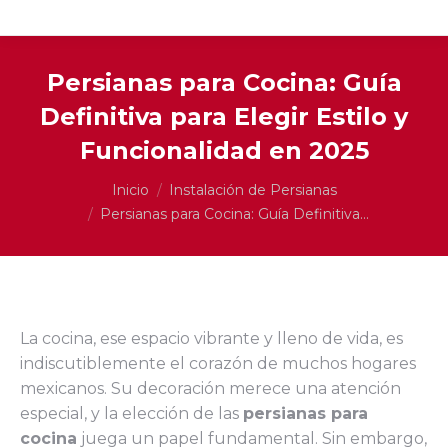
Persianas para Cocina: Guía
Definitiva para Elegir Estilo y
Funcionalidad en 2025
Estás aquí:
Inicio
Instalación de Persianas
Persianas para Cocina: Guía Definitiva…
La cocina, ese espacio vibrante y lleno de vida, es
indiscutiblemente el corazón de muchos hogares
mexicanos. Su decoración merece una atención
especial, y la elección de las
persianas para
cocina
juega un papel fundamental. Sin embargo,