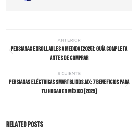
Navegación
ANTERIOR
entre
Persianas Enrollables a Medida [2025]: Guía Completa
Publicación
Antes de Comprar
publicaciones
anterior:
SIGUIENTE
Persianas Eléctricas SmartBlinds.mx: 7 Beneficios para
Publicación
tu Hogar en México [2025]
siguiente:
Related Posts