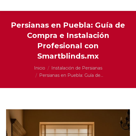
Persianas en Puebla: Guía de
Compra e Instalación
Profesional con
Smartblinds.mx
Estás aquí:
Inicio
Instalación de Persianas
Persianas en Puebla: Guía de…