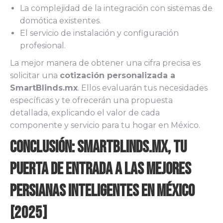
La complejidad de la integración con sistemas de
domótica existentes.
El servicio de instalación y configuración
profesional.
La mejor manera de obtener una cifra precisa es
solicitar una
cotización personalizada a
SmartBlinds.mx
. Ellos evaluarán tus necesidades
específicas y te ofrecerán una propuesta
detallada, explicando el valor de cada
componente y servicio para tu hogar en México.
Conclusión: SmartBlinds.mx, tu
Puerta de Entrada a las Mejores
Persianas Inteligentes en México
[2025]