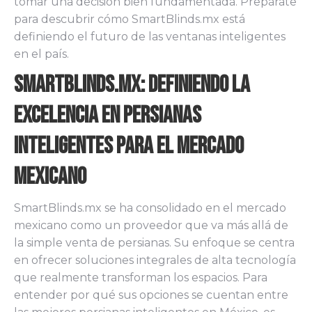
tomar una decisión bien fundamentada. Prepárate
para descubrir cómo SmartBlinds.mx está
definiendo el futuro de las ventanas inteligentes
en el país.
SmartBlinds.mx: Definiendo la
Excelencia en Persianas
Inteligentes para el Mercado
Mexicano
SmartBlinds.mx se ha consolidado en el mercado
mexicano como un proveedor que va más allá de
la simple venta de persianas. Su enfoque se centra
en ofrecer soluciones integrales de alta tecnología
que realmente transforman los espacios. Para
entender por qué sus opciones se cuentan entre