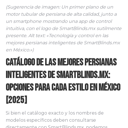
(Sugerencia de imagen: Un primer plano de un
motor tubular de persiana de alta calidad, junto a
un smartphone mostrando una app de control
intuitiva, con el logo de SmartBlinds.mx sutilmente
presente. Alt text: «Tecnología y control en las
mejores persianas inteligentes de SmartBlinds.mx
en México.»)
Catálogo de las Mejores Persianas
Inteligentes de SmartBlinds.mx:
Opciones para Cada Estilo en México
[2025]
Si bien el catálogo exacto y los nombres de
modelos específicos deben consultarse
directamente con SmartBlinds.mx, podemos