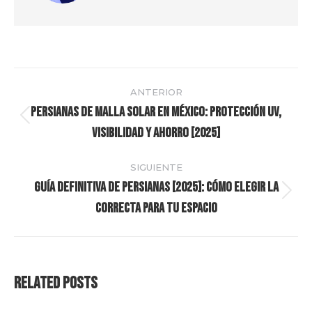
Navegación
ANTERIOR
entre
Persianas de Malla Solar en México: Protección UV,
Publicación
Visibilidad y Ahorro [2025]
publicaciones
anterior:
SIGUIENTE
Guía Definitiva de Persianas [2025]: Cómo Elegir la
Publicación
Correcta para Tu Espacio
siguiente:
Related Posts