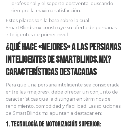
profesional y el soporte postventa, buscando
siempre la máxima satisfacción.
Estos pilares son la base sobre la cual
SmartBlinds.mx construye su oferta de persianas
inteligentes de primer nivel.
¿Qué Hace «Mejores» a las Persianas
Inteligentes de SmartBlinds.mx?
Características Destacadas
Para que una persiana inteligente sea considerada
entre las «mejores», debe ofrecer un conjunto de
características que la distingan en términos de
rendimiento, comodidad y fiabilidad. Las soluciones
de SmartBlinds.mx apuntan a destacar en:
1. Tecnología de Motorización Superior: